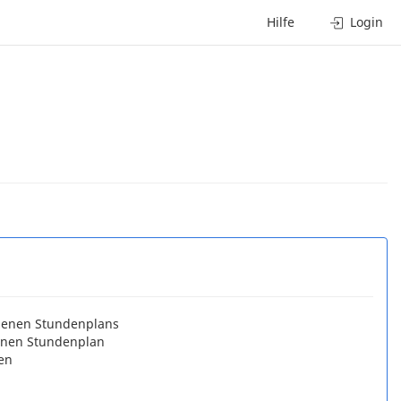
Hilfe
Login
igenen Stundenplans
genen Stundenplan
en